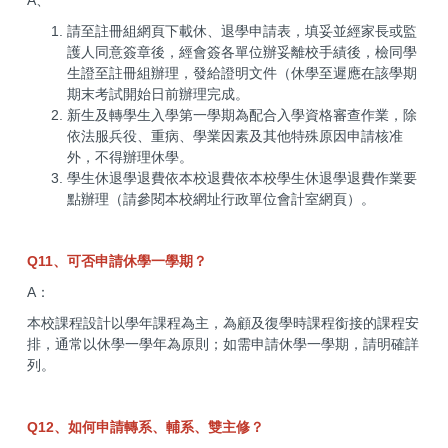
A、
請至註冊組網頁下載休、退學申請表，填妥並經家長或監
護人同意簽章後，經會簽各單位辦妥離校手績後，檢同學
生證至註冊組辦理，發給證明文件（休學至遲應在該學期
期末考試開始日前辦理完成。
新生及轉學生入學第一學期為配合入學資格審查作業，除
依法服兵役、重病、學業因素及其他特殊原因申請核准
外，不得辦理休學。
學生休退學退費依本校退費依本校學生休退學退費作業要
點辦理（請參閱本校網址行政單位會計室網頁）。
Q11、可否申請休學一學期？
A：
本校課程設計以學年課程為主，為顧及復學時課程銜接的課程安
排，通常以休學一學年為原則；如需申請休學一學期，請明確詳
列。
Q12、如何申請轉系、輔系、雙主修？