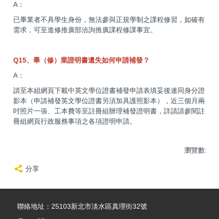
A：
已畢業者不具學生身份，無法參與正規學制之課程修習，如確有
需求，可至進修推廣部洽詢推廣課程修課事宜。
Q15、畢（修）業證明書遺失如何申請補發？
A：
請至本組網頁下載中英文學位證書補發申請表填妥後連同身分證
影本（申請補發英文學位證書另須加具護照影本），近三個月兩
吋照片一張、工本費等至註冊組辦理補發證明書，詳請請參閱註
冊組網頁行政服務事項之各項證明申請。
瀏覽數:
分享
聯絡地址：25103新北市淡水區真理街32號