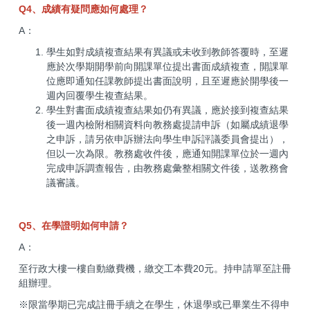
Q4、成績有疑問應如何處理？
A：
學生如對成績複查結果有異議或未收到教師答覆時，至遲
應於次學期開學前向開課單位提出書面成績複查，開課單
位應即通知任課教師提出書面說明，且至遲應於開學後一
週內回覆學生複查結果。
學生對書面成績複查結果如仍有異議，應於接到複查結果
後一週內檢附相關資料向教務處提請申訴（如屬成績退學
之申訴，請另依申訴辦法向學生申訴評議委員會提出），
但以一次為限。教務處收件後，應通知開課單位於一週內
完成申訴調查報告，由教務處彙整相關文件後，送教務會
議審議。
Q5、在學證明如何申請？
A：
至行政大樓一樓自動繳費機，繳交工本費20元。持申請單至註冊
組辦理。
※限當學期已完成註冊手續之在學生，休退學或已畢業生不得申