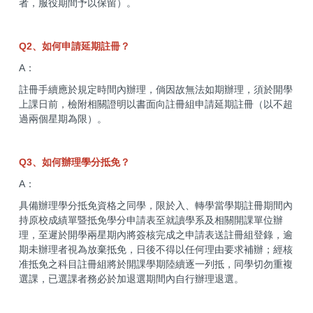
者，服役期間予以保留）。
Q2、如何申請延期註冊？
A：
註冊手續應於規定時間內辦理，倘因故無法如期辦理，須於開學
上課日前，檢附相關證明以書面向註冊組申請延期註冊（以不超
過兩個星期為限）。
Q3、如何辦理學分抵免？
A：
具備辦理學分抵免資格之同學，限於入、轉學當學期註冊期間內
持原校成績單暨抵免學分申請表至就讀學系及相關開課單位辦
理，至遲於開學兩星期內將簽核完成之申請表送註冊組登錄，逾
期未辦理者視為放棄抵免，日後不得以任何理由要求補辦；經核
准抵免之科目註冊組將於開課學期陸續逐一列抵，同學切勿重複
選課，已選課者務必於加退選期間內自行辦理退選。