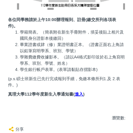
各位同學務請於上午10:00辦理報到、註冊(繳交所列各項表
件)。
學籍簡表。（簡表附在新生手冊附件，填妥後貼上相片及
國民身分證影本後繳回）
畢業證書或肄（修）業證明書正本。（證書正面右上角請
以鉛筆寫明學系、班別、學號）
學雜費繳費收據影本。（請以A4格式影印並於右上角寫明
學系、班別、學號、姓名）
學生銀行帳戶表單。(表單請黏貼存摺影本)
(p.s.碩士班新生已先行完成報到手續，免繳本條所列1.及 2.表
件。)
真理大學112學年度新生入學通知書(
進入
)
瀏覽數:
分享