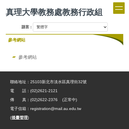
跳
真理大學教務處教務行政組
到
主
要
語言：
內
容
參考網站
區
參考網站
聯絡地址：25103新北市淡水區真理街32號
電 話：(02)2621-2121
傳 真：(02)2622-2376 (正常中)
電子信箱：registration@mail.au.edu.tw
(
後臺管理
)